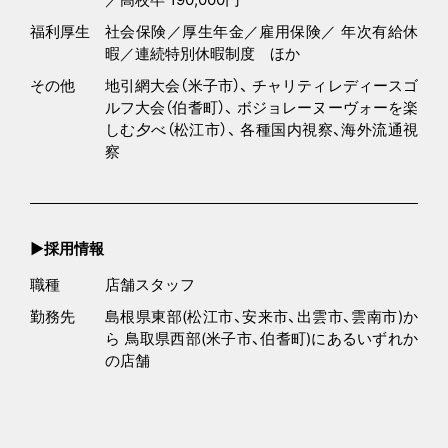
福利厚生
社会保険／厚生年金／雇用保険／ 年次有給休
暇／連続特別休暇制度 ほか
その他
地引網大会（米子市）、 チャリティレディースゴ
ルフ大会（伯耆町）、 ボジョレーヌーヴォーを楽
しむ夕べ（松江市）、 各種国内視察、海外流通視
察
▶︎採用情報
職種
店舗スタッフ
勤務先
島根県東部(松江市、安来市、出雲市、雲南市)か
ら 鳥取県西部(米子市、伯耆町)にあるいずれか
の店舗